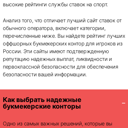
высокие рейтинги службы ставок на спорт.
Анализ того, что отличает лучший сайт ставок от
обычного оператора, включает категории,
перечисленные ниже. Вы найдете рейтинг лучших
оффшорных букмекерских контор для игроков из
России. Эти сайты имеют подтвержденную
репутацию надежных выплат, ликвидности и
первоклассной безопасности для обеспечения
безопасности вашей информации.
Как выбрать надежные
букмекерские конторы
Одно из самых важных решений, которые вы