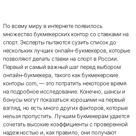
.
7
/
По всему миру в интернете появилось
5
множество букмекерских контор со ставками на
спорт. Эксперты пытаются сузить список до
нескольких лучших онлайн-букмекеров, которые
позволяют делать ставки на спорт в России.
Первый и самый важный шаг перед выбором
онлайн-букмекера, такого как букмекерские
конторы com, — это потратить некоторое время
на подробное исследование. Конечно, шансы и
бонусы могут показаться хорошими на первый
взгляд, но есть много других факторов, которые
нельзя пропустить. Лучшим букмекерам удается
сочетать высокие коэффициенты с проверенной
надежностью и, как правило, они получают