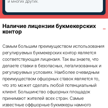
и многих других.
Наличие лицензии букмекерских
контор
Самым большим преимуществом использования
регулируемых букмекерских контор является
соответствующая лицензия. Так вы знаете, что
делаете ставки в безопасных, легализованных и
регулируемых условиях. Наиболее очевидным
преимуществом офшорных ставок является то,
что это может сделать любой потенциальный
клиент. Большинство офшорных площадок
принимают жителей всех стран. Самые
известные оффшорные букмекеры намного