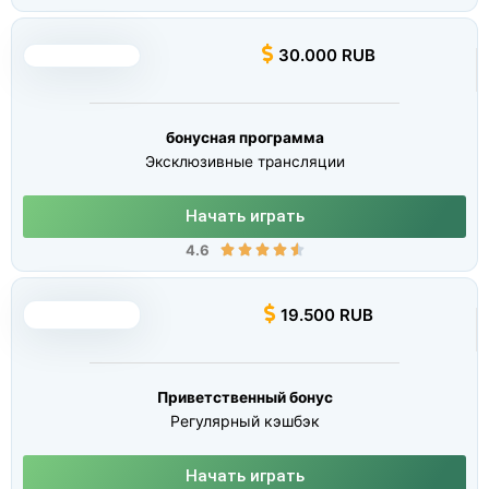
4
.
30.000 RUB
8
/
5
бонусная программа
Эксклюзивные трансляции
Начать играть
4.6





4
.
19.500 RUB
6
/
5
Приветственный бонус
Регулярный кэшбэк
Начать играть