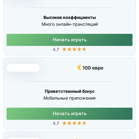
/
5
Высокие коэффициенты
Много онлайн-трансляций
Начать играть
4,7





4
.
100 евро
7
/
5
Приветственный бонус
Мобильные приложения
Начать играть
4,7





4
.