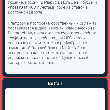
Украине, России, Беларуси, Польше и Грузии и
управляет 400 пунктами приема ставок в
Восточной Европе.
Платформа построена собственными силами и
поставляется в двух версиях: классической и
Parimatch Air, предлагая конкурентоспособные
коэффициенты, особенно для UFC и всех
основных лиг крикета. Конор МакГрегор и
знаменитый бывший боксер Майк Тайсон
выступают в качестве международного и
индийского представителей букмекерской
конторы соответственно.
Betfair