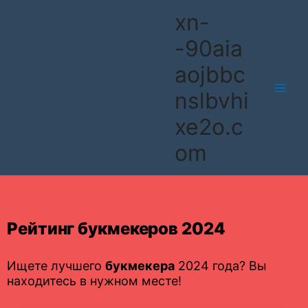
Skip
Main
xn-
to
Men
content
-90aia
aojbbc
nslbvhi
xe2o.c
om
Рейтинг букмекеров 2024
Ищете лучшего
букмекера
2024 года? Вы
находитесь в нужном месте!