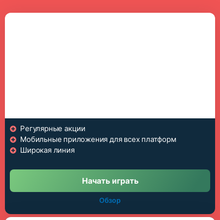
Регулярные акции
Мобильные приложения для всех платформ
Широкая линия
Начать играть
Обзор