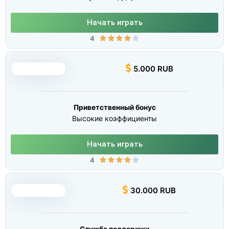
Начать играть
4





4
/
5.000 RUB
5
Приветственный бонус
Высокие коэффициенты
Начать играть
4





4
/
30.000 RUB
5