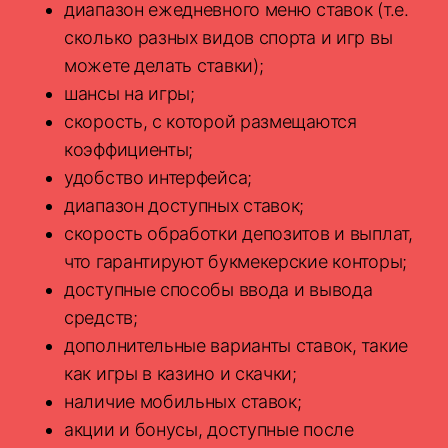
диапазон ежедневного меню ставок (т.е.
сколько разных видов спорта и игр вы
можете делать ставки);
шансы на игры;
скорость, с которой размещаются
коэффициенты;
удобство интерфейса;
диапазон доступных ставок;
скорость обработки депозитов и выплат,
что гарантируют букмекерские конторы;
доступные способы ввода и вывода
средств;
дополнительные варианты ставок, такие
как игры в казино и скачки;
наличие мобильных ставок;
акции и бонусы, доступные после