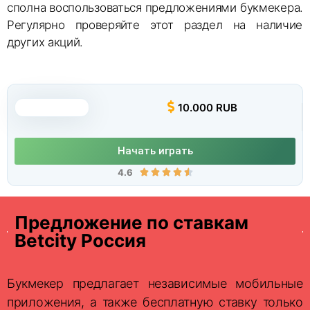
сполна воспользоваться предложениями букмекера.
Регулярно проверяйте этот раздел на наличие
других акций.
10.000 RUB
Начать играть
4.6





4
.
6
Предложение по ставкам
/
Betcity Россия
5
Букмекер предлагает независимые мобильные
приложения, а также бесплатную ставку только