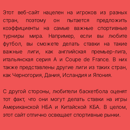
Этот веб-сайт нацелен на игроков из разных
стран, поэтому он пытается предложить
коэффициенты на самые важные спортивные
турниры мира. Например, если вы любите
футбол, вы сможете делать ставки на такие
важные лиги, как английская премьер-лига,
итальянская серия A и Coupe de France. В них
также представлены другие лиги из таких стран,
как Черногория, Дания, Исландия и Япония.
С другой стороны, любители баскетбола оценят
тот факт, что они могут делать ставки на игры
Американской НБА и Китайской КБА. В целом,
этот сайт отлично освещает спортивные рынки.