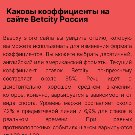
Каковы коэффициенты на
сайте Betcity Россия
Вверху этого сайта вы увидите опцию, которую
вы можете использовать для изменения формата
коэффициентов. Вы можете выбрать десятичный,
английский или американский форматы. Текущий
коэффициент ставок Betcity по-прежнему
составляет около 95%. Речь идет о
действительно хорошем среднем значении,
которое, конечно, варьируется в зависимости от
вида спорта. Уровень маржи составляет около
7,2% в предматчевой линии и 6,9% для ставок в
реальном времени. При равных
противоположных событиях шансы варьируются