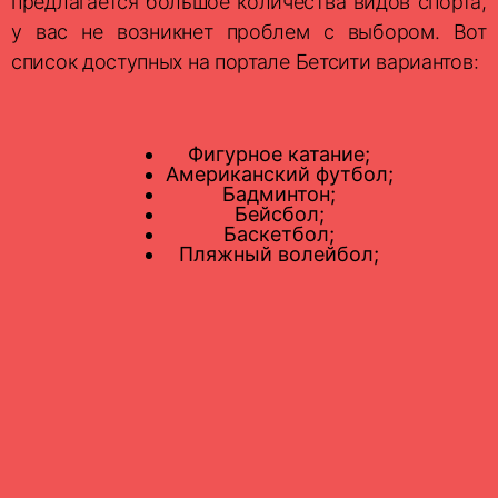
предлагается большое количества видов спорта,
у вас не возникнет проблем с выбором. Вот
список доступных на портале Бетсити вариантов:
Фигурное катание;
Американский футбол;
Бадминтон;
Бейсбол;
Баскетбол;
Пляжный волейбол;