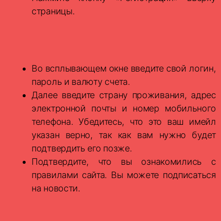
страницы.
Во всплывающем окне введите свой логин,
пароль и валюту счета.
Далее введите страну проживания, адрес
электронной почты и номер мобильного
телефона. Убедитесь, что это ваш имейл
указан верно, так как вам нужно будет
подтвердить его позже.
Подтвердите, что вы ознакомились с
правилами сайта. Вы можете подписаться
на новости.