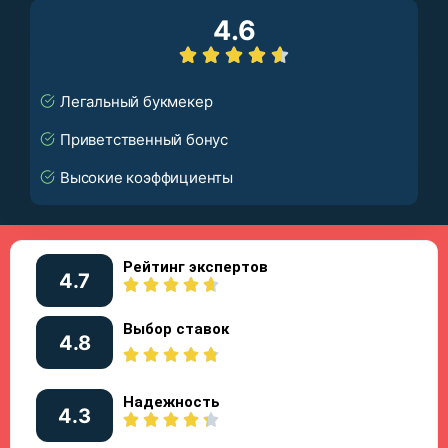
4.6





4
.
Легальный букмекер
6
Приветственный бонус
/
5
Высокие коэффициенты
Рейтинг экспертов
4.7





4
Выбор ставок
.
4.8
7





4
/
.
5
Надежность
4.3
8





/
4