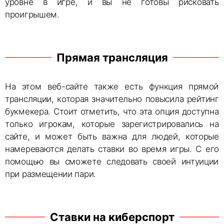
уровне в игре, и вы не готовы рисковать
проигрышем.
Прямая трансляция
На этом веб-сайте также есть функция прямой
трансляции, которая значительно повысила рейтинг
букмекера. Стоит отметить, что эта опция доступна
только игрокам, которые зарегистрировались на
сайте, и может быть важна для людей, которые
намереваются делать ставки во время игры. С его
помощью вы сможете следовать своей интуиции
при размещении пари.
Ставки на киберспорт