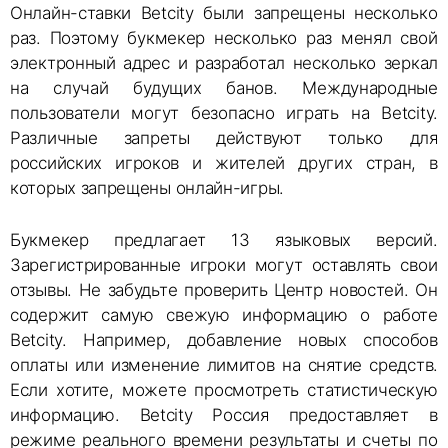
Онлайн-ставки Betcity были запрещены несколько
раз. Поэтому букмекер несколько раз менял свой
электронный адрес и разработал несколько зеркал
на случай будущих банов. Международные
пользователи могут безопасно играть на Betcity.
Различные запреты действуют только для
российских игроков и жителей других стран, в
которых запрещены онлайн-игры.
Букмекер предлагает 13 языковых версий.
Зарегистрированные игроки могут оставлять свои
отзывы. Не забудьте проверить Центр новостей. Он
содержит самую свежую информацию о работе
Betcity. Например, добавление новых способов
оплаты или изменение лимитов на снятие средств.
Если хотите, можете просмотреть статистическую
информацию. Betcity Россия предоставляет в
режиме реального времени результаты и счеты по